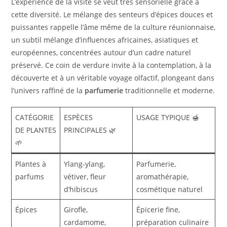
L’expérience de la visite se veut très sensorielle grâce à
cette diversité. Le mélange des senteurs d’épices douces et
puissantes rappelle l’âme même de la culture réunionnaise,
un subtil mélange d’influences africaines, asiatiques et
européennes, concentrées autour d’un cadre naturel
préservé. Ce coin de verdure invite à la contemplation, à la
découverte et à un véritable voyage olfactif, plongeant dans
l’univers raffiné de la
parfumerie
traditionnelle et moderne.
CATÉGORIE
ESPÈCES
USAGE TYPIQUE 🍯
DE PLANTES
PRINCIPALES 🌿
🌱
Plantes à
Ylang-ylang,
Parfumerie,
parfums
vétiver, fleur
aromathérapie,
d’hibiscus
cosmétique naturel
Épices
Girofle,
Épicerie fine,
cardamome,
préparation culinaire