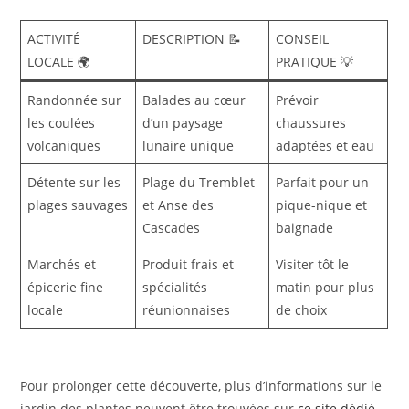
ACTIVITÉ
DESCRIPTION 📝
CONSEIL
LOCALE 🌍
PRATIQUE 💡
Randonnée sur
Balades au cœur
Prévoir
les coulées
d’un paysage
chaussures
volcaniques
lunaire unique
adaptées et eau
Détente sur les
Plage du Tremblet
Parfait pour un
plages sauvages
et Anse des
pique-nique et
Cascades
baignade
Marchés et
Produit frais et
Visiter tôt le
épicerie fine
spécialités
matin pour plus
locale
réunionnaises
de choix
Pour prolonger cette découverte, plus d’informations sur le
jardin des plantes peuvent être trouvées sur
ce site dédié