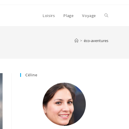
Toggle
Loisirs
Plage
Voyage
website
>
éco-aventures
search
Céline