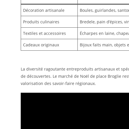
Décoration artisanale
Boules, guirlandes, santo
Produits culinaires
Bredele, pain d’épices, v
Textiles et accessoires
Écharpes en laine, chape
Cadeaux originaux
Bijoux faits main, objets 
La diversité ragoutante entreproduits artisanaux et sp
de découvertes. Le marché de Noël de place Broglie res
valorisation des savoir-faire régionaux.