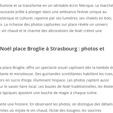
illumine et se transforme en un véritable écrin féérique. Le marché
nthousiaste prête à plonger dans une ambiance festive unique au
storique et culturel, rayonne par ses lumières, ses chalets en bois,
x. La richesse des photos capturées sur place révèle un univers
du vin chaud et le charme des décorations de Noël créent une
oël place Broglie à Strasbourg : photos et
a place Broglie, offre un spectacle visuel captivant dès la tombée d
nte et minutieuse. Des guirlandes scintillantes habillent les rues
rs en sucre d’orge, illuminent l’espace. Les photos captent aussi
 le savoir-faire local. Les boules de Noël traditionnelles, les étoil
nts typiques ajoutent une touche de magie à chaque scène.
nte une histoire. En observant les photos, on distingue des détails
ites où mijote le vin chaud, l’éclat des bougies, les sourires