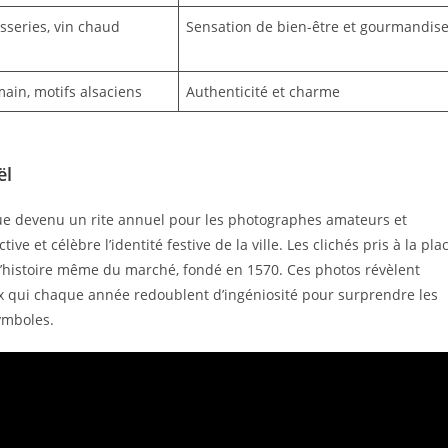
isseries, vin chaud
Sensation de bien-être et gourmandis
main, motifs alsaciens
Authenticité et charme
ël
ue devenu un rite annuel pour les photographes amateurs et
ve et célèbre l’identité festive de la ville. Les clichés pris à la pla
 l’histoire même du marché, fondé en 1570. Ces photos révèlent
aux qui chaque année redoublent d’ingéniosité pour surprendre les
symboles.