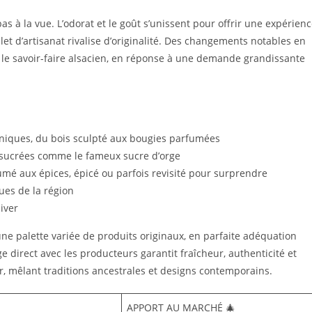
s à la vue. L’odorat et le goût s’unissent pour offrir une expérien
et d’artisanat rivalise d’originalité. Des changements notables en
t le savoir-faire alsacien, en réponse à une demande grandissante
uniques, du bois sculpté aux bougies parfumées
s sucrées comme le fameux sucre d’orge
umé aux épices, épicé ou parfois revisité pour surprendre
ques de la région
hiver
une palette variée de produits originaux, en parfaite adéquation
ge direct avec les producteurs garantit fraîcheur, authenticité et
er, mêlant traditions ancestrales et designs contemporains.
APPORT AU MARCHÉ 🎄