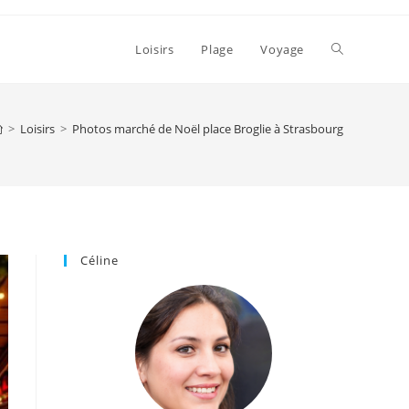
Toggle
Loisirs
Plage
Voyage
website
>
Loisirs
>
Photos marché de Noël place Broglie à Strasbourg
search
Céline