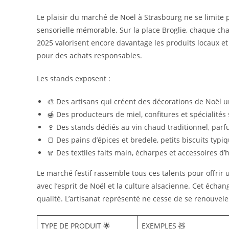
Le plaisir du marché de Noël à Strasbourg ne se limite pa
sensorielle mémorable. Sur la place Broglie, chaque chal
2025 valorisent encore davantage les produits locaux e
pour des achats responsables.
Les stands exposent :
🎨 Des artisans qui créent des décorations de Noël 
🍯 Des producteurs de miel, confitures et spécialité
🍷 Des stands dédiés au vin chaud traditionnel, parf
🍞 Des pains d’épices et bredele, petits biscuits typi
🧣 Des textiles faits main, écharpes et accessoires d’
Le marché festif rassemble tous ces talents pour offrir 
avec l’esprit de Noël et la culture alsacienne. Cet échan
qualité. L’artisanat représenté ne cesse de se renouvel
TYPE DE PRODUIT 🌟
EXEMPLES 🧸