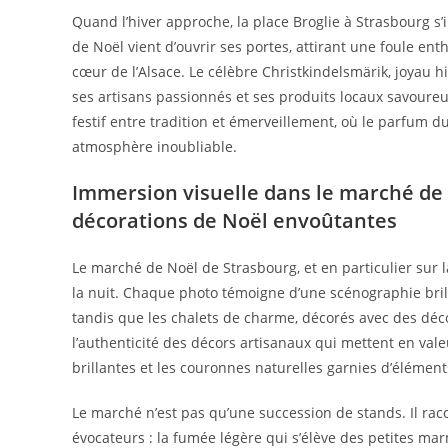
Quand l’hiver approche, la place Broglie à Strasbourg s’
de Noël vient d’ouvrir ses portes, attirant une foule e
cœur de l’Alsace. Le célèbre Christkindelsmärik, joyau hi
ses artisans passionnés et ses produits locaux savoureu
festif entre tradition et émerveillement, où le parfum 
atmosphère inoubliable.
Immersion visuelle dans le marché de N
décorations de Noël envoûtantes
Le marché de Noël de Strasbourg, et en particulier sur l
la nuit. Chaque photo témoigne d’une scénographie brilla
tandis que les chalets de charme, décorés avec des déco
l’authenticité des décors artisanaux qui mettent en valeur
brillantes et les couronnes naturelles garnies d’éléme
Le marché n’est pas qu’une succession de stands. Il raco
évocateurs : la fumée légère qui s’élève des petites marm