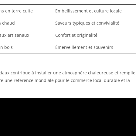
ns en terre cuite
Embellissement et culture locale
in chaud
Saveurs typiques et convivialité
aux artisanaux
Confort et originalité
en bois
Émerveillement et souvenirs
éciaux contribue à installer une atmosphère chaleureuse et remplie
te une référence mondiale pour le commerce local durable et la