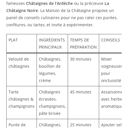
fameuses
Châtaignes de l’Ardèche
ou la précieuse
La
Châtaigne Noire
. La Maison de la Châtaigne propose un
panel de conseils culinaires pour ne pas rater ces purées,
confitures, ou tartes, et invite à expérimenter.
PLAT
INGRÉDIENTS
TEMPS DE
CONSEILS
PRINCIPAUX
PRÉPARATION
Velouté de
Châtaignes,
30 minutes
Mixer
châtaignes
bouillon de
soigneuseme
légumes,
pour
crème
onctuosité
Tarte
Châtaignes
45 minutes
Assaisonner
châtaignes &
écrasées,
avec herbes
champignons
champignons,
aromatiques
pâte brisée
Purée de
Châtaignes,
25 minutes
Ajouter sel et