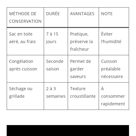
MÉTHODE DE
DURÉE
AVANTAGES
NOTE
CONSERVATION
Sac en toile
7 à 15
Pratique,
Éviter
aéré, au frais
jours
préserve la
l’humidité
fraîcheur
Congélation
Seconde
Permet de
Cuisson
après cuisson
saison
garder
préalable
saveurs
nécessaire
Séchage ou
2 à 3
Texture
À
grillade
semaines
croustillante
consommer
rapidement