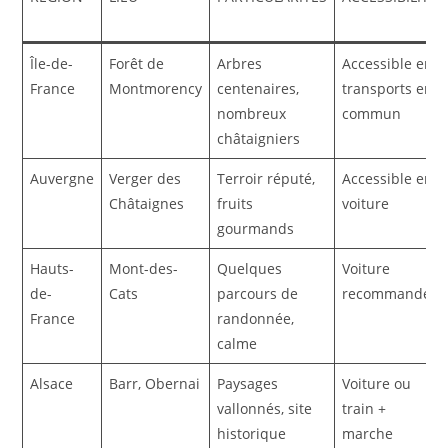
Île-de-
Forêt de
Arbres
Accessible en
France
Montmorency
centenaires,
transports en
nombreux
commun
châtaigniers
Auvergne
Verger des
Terroir réputé,
Accessible en
Châtaignes
fruits
voiture
gourmands
Hauts-
Mont-des-
Quelques
Voiture
de-
Cats
parcours de
recommandée
France
randonnée,
calme
Alsace
Barr, Obernai
Paysages
Voiture ou
vallonnés, site
train +
historique
marche