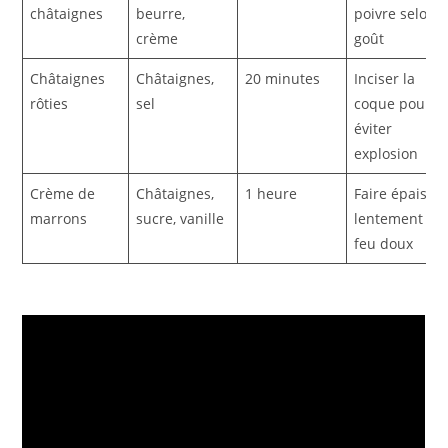
châtaignes
beurre,
poivre selon
crème
goût
Châtaignes
Châtaignes,
20 minutes
Inciser la
rôties
sel
coque pour
éviter
explosion
Crème de
Châtaignes,
1 heure
Faire épaissir
marrons
sucre, vanille
lentement au
feu doux