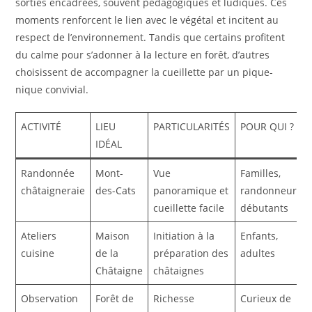
sorties encadrées, souvent pédagogiques et ludiques. Ces
moments renforcent le lien avec le végétal et incitent au
respect de l’environnement. Tandis que certains profitent
du calme pour s’adonner à la lecture en forêt, d’autres
choisissent de accompagner la cueillette par un pique-
nique convivial.
ACTIVITÉ
LIEU
PARTICULARITÉS
POUR QUI ?
IDÉAL
Randonnée
Mont-
Vue
Familles,
châtaigneraie
des-Cats
panoramique et
randonneurs
cueillette facile
débutants
Ateliers
Maison
Initiation à la
Enfants,
cuisine
de la
préparation des
adultes
Châtaigne
châtaignes
Observation
Forêt de
Richesse
Curieux de